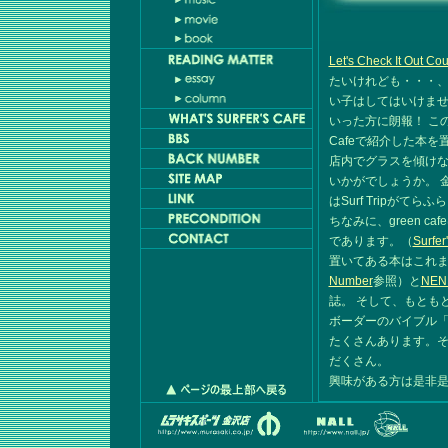
Let's Check It Out C
たいけれども・・・
い子はしてはいけま
いった方に朗報！ こ
Cafeで紹介した本
店内でグラスを傾け
いかがでしょうか。 
はSurf Tripがて
ちなみに、green cafe
であります。（
Surfer
置いてある本はこれまでS
Number
参照）と
NEN
誌。 そして、もともと
ボーダーのバイブル「
たくさんあります。
だくさん。
興味がある方は是非是非g