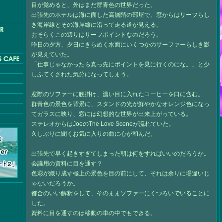
目が覚めると、外はまだ群青色の世界だった。
出張先のホテルは海に面した高層階の部屋で、窓からはリーフらし
き海岸線とその海岸線に沿って走る道が見える。
おそらくこの辺りはサーフポイントなのだろう。
昨日の夕方、夕日にきらめく水面にいくつかのサーファーらしき影
が見えていた。
「仕事じゃなかったら真っ先にポイントを見に行くのにな。」と少
しふてくされた気分になってしまう。
窓際のソファーに腰掛け、濃い目に入れたコーヒーを口に含む。
群青色の景色を背景に、スタンドの光が鮮やかなオレンジ色になっ
てガラスに映り、窓には幻想的な世界が出来上がっている。
ステレオからはJoeのThe Love Sceneが流れていた。
久しぶりに聞くお気に入りの曲に心が和んだ。
出張先で早く起きすぎてしまった朝は何をすればいいのだろうか。
会議用の資料に目を通す？
色彩が織り成す極上の景色を目の前にして、それは余りに場違いじ
ゃないだろうか。
都合のいい解釈をして、そのままソファーにくつろいでいることに
した。
資料に目を通すのは移動の車の中でもできる。