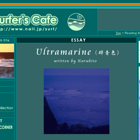
Top
> Reading M