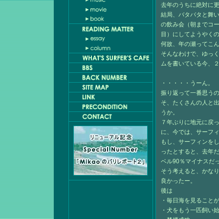
去年のうちに絶対に
結局、バタバタと舞
の飲み会（朝までコ
目）にしてようやく
何故、年の瀬ってこ
そんなわけで、ゆっ
ムを書いている今、
・・・・・うーん。
振り返って一番思う
そ、たくさんの人と
うか。
７年ぶりに地元に戻
に、今では、サーフ
もし、サーフィンを
ったとすると、去年
ベル90％マイナスだ
そう考えると、かな
良かったー。
後は
・毎日海を見ること
・犬をもう一匹飼い