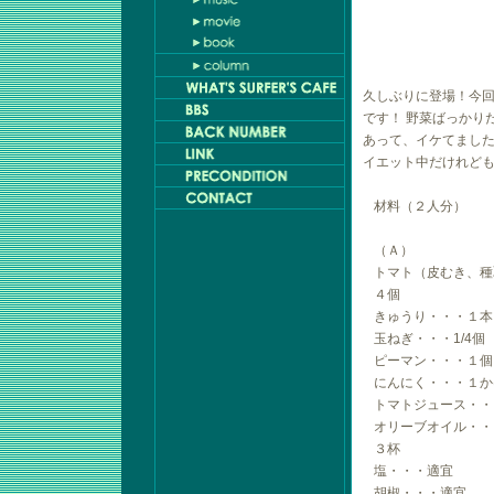
久しぶりに登場！今回
です！ 野菜ばっかり
あって、イケてました
イエット中だけれど
材料（２人分）
（Ａ）
トマト（皮むき、種
４個
きゅうり・・・１本
玉ねぎ・・・1/4個
ピーマン・・・１個
にんにく・・・１か
トマトジュース・・
オリーブオイル・・
３杯
塩・・・適宜
胡椒・・・適宜