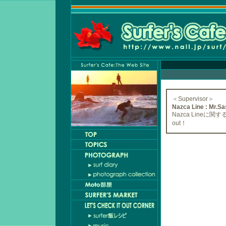
＜Supervisor＞
Nazca Line : Mr.Sa
Nazca Lineに関
out！