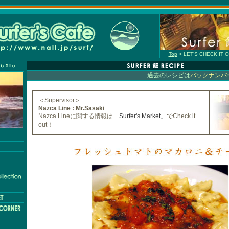
Top
> LET'S CHECK IT 
過去のレシピは
バックナンバ
＜Supervisor＞
Nazca Line : Mr.Sasaki
Nazca Lineに関する情報は
「Surfer's Market」
でCheck it
out！