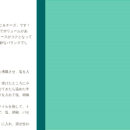
ロニ＆チーズ」です！
でボリュームがあ
ソースがコクとなって
妙なバランスでし
を沸騰させ、塩を入
、溶けたところに小
出てきたら温めた牛
ズを入れて塩、胡椒
オイルを熱して、ト
で、塩、胡椒、パセ
）に入れ、混ぜ合わ