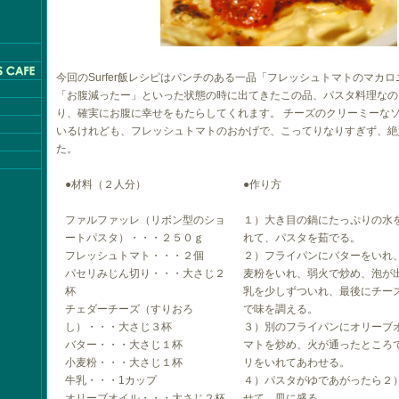
今回のSurfer飯レシピはパンチのある一品「フレッシュトマトのマカ
「お腹減ったー」といった状態の時に出てきたこの品、パスタ料理なの
り、確実にお腹に幸せをもたらしてくれます。 チーズのクリーミーな
いるけれども、フレッシュトマトのおかげで、こってりなりすぎず、絶
た。
●材料（２人分）
●作り方
ファルファッレ（リボン型のショ
１）大き目の鍋にたっぷりの水
ートパスタ）・・・２５０ｇ
れて、パスタを茹でる。
フレッシュトマト・・・２個
２）フライパンにバターをいれ
パセリみじん切り・・・大さじ２
麦粉をいれ、弱火で炒め、泡が
杯
乳を少しずついれ、最後にチー
チェダーチーズ（すりおろ
で味を調える。
し）・・・大さじ３杯
３）別のフライパンにオリーブ
バター・・・大さじ１杯
マトを炒め、火が通ったところ
小麦粉・・・大さじ１杯
リをいれてあわせる。
牛乳・・・1カップ
４）パスタがゆであがったら２
オリーブオイル・・・大さじ２杯
せて、皿に盛る。