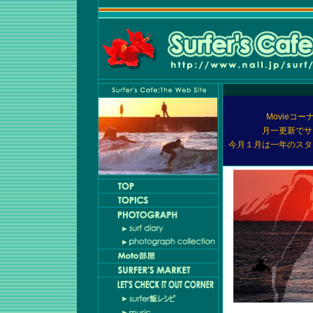
Movieコ
月一更新でサ
今月１月は一年のスタ